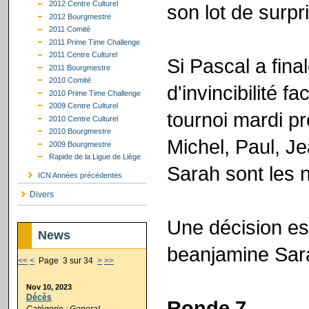
2012 Centre Culturel
son lot de surpr
2012 Bourgmestre
2011 Comité
2011 Prime Time Challenge
2011 Centre Culturel
Si Pascal a fin
2011 Bourgmestre
2010 Comité
d'invincibilité f
2010 Prime Time Challenge
2009 Centre Culturel
tournoi mardi pr
2010 Centre Culturel
2010 Bourgmestre
Michel, Paul, J
2009 Bourgmestre
Rapide de la Ligue de Liège
Sarah sont les 
ICN Années précédentes
Divers
Une décision es
News
beanjamine Sara
<<
<
Page 3 sur 34
>
>>
Nov 10, 2023
Décès
Ronde 7
Catégorie : General