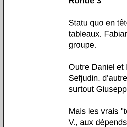
Ronde 3
Statu quo en tê
tableaux. Fabia
groupe.
Outre Daniel et
Sefjudin, d'autr
surtout Giuseppe,
Mais les vrais "
V., aux dépends