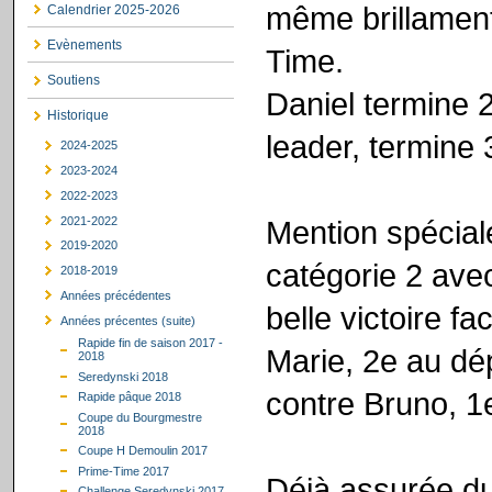
même brillament,
Calendrier 2025-2026
Evènements
Time.
Soutiens
Daniel termine 
Historique
leader, termine 
2024-2025
2023-2024
2022-2023
2021-2022
Mention spécial
2019-2020
catégorie 2 ave
2018-2019
Années précédentes
belle victoire f
Années précentes (suite)
Rapide fin de saison 2017 -
Marie, 2e au dé
2018
Seredynski 2018
contre Bruno, 1
Rapide pâque 2018
Coupe du Bourgmestre
2018
Coupe H Demoulin 2017
Prime-Time 2017
Déjà assurée du 
Challenge Seredynski 2017