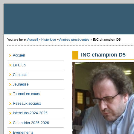
You are here:
Accueil
»
Historique
»
Années précédentes
»
INC champion D5
INC champion D5
Accueil
Le Club
Contacts
Jeunesse
Tournoi en cours
Réseaux sociaux
Interclubs 2024-2025
Calendrier 2025-2026
Evènements