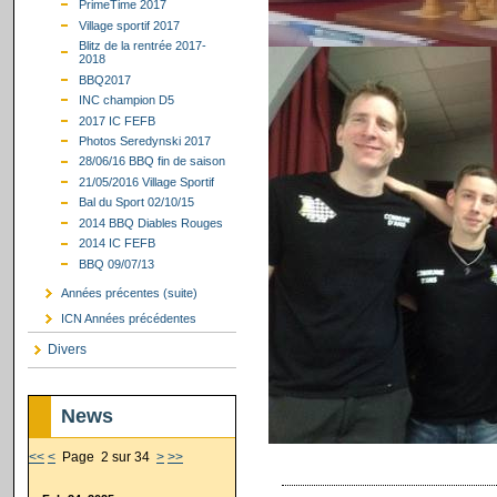
PrimeTime 2017
Village sportif 2017
Blitz de la rentrée 2017-
2018
BBQ2017
INC champion D5
2017 IC FEFB
Photos Seredynski 2017
28/06/16 BBQ fin de saison
21/05/2016 Village Sportif
Bal du Sport 02/10/15
2014 BBQ Diables Rouges
2014 IC FEFB
BBQ 09/07/13
Années précentes (suite)
ICN Années précédentes
Divers
News
<<
<
Page 2 sur 34
>
>>