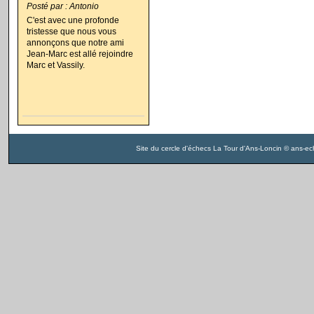
Posté par : Antonio
C'est avec une profonde
tristesse que nous vous
annonçons que notre ami
Jean-Marc est allé rejoindre
Marc et Vassily.
Site du cercle d'échecs La Tour d'Ans-Loncin © ans-ech