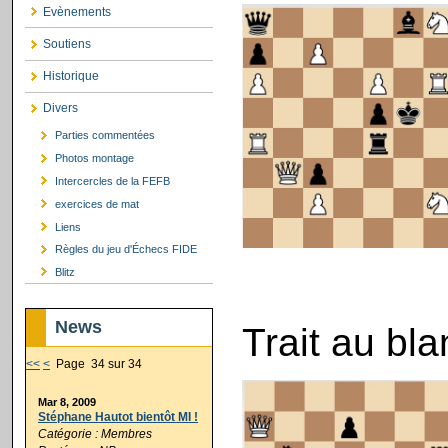
Evènements
Soutiens
Historique
Divers
Parties commentées
Photos montage
Intercercles de la FEFB
exercices de mat
Liens
Règles du jeu d'Échecs FIDE
Blitz
News
Trait au bl
<<
<
Page 34 sur 34
Mar 8, 2009
Stéphane Hautot bientôt MI !
Catégorie : Membres