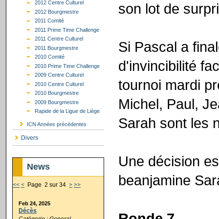
2012 Centre Culturel
son lot de surpr
2012 Bourgmestre
2011 Comité
2011 Prime Time Challenge
2011 Centre Culturel
Si Pascal a fin
2011 Bourgmestre
2010 Comité
d'invincibilité f
2010 Prime Time Challenge
2009 Centre Culturel
tournoi mardi pr
2010 Centre Culturel
2010 Bourgmestre
Michel, Paul, J
2009 Bourgmestre
Rapide de la Ligue de Liège
Sarah sont les 
ICN Années précédentes
Divers
Une décision es
News
beanjamine Sara
<<
<
Page 2 sur 34
>
>>
Feb 24, 2025
Décès
Ronde 7
Catégorie : General