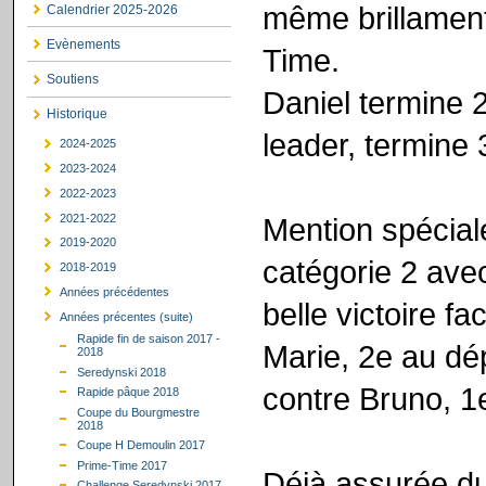
même brillament,
Calendrier 2025-2026
Evènements
Time.
Soutiens
Daniel termine 
Historique
leader, termine 
2024-2025
2023-2024
2022-2023
2021-2022
Mention spécial
2019-2020
catégorie 2 ave
2018-2019
Années précédentes
belle victoire f
Années précentes (suite)
Rapide fin de saison 2017 -
Marie, 2e au dé
2018
Seredynski 2018
contre Bruno, 1
Rapide pâque 2018
Coupe du Bourgmestre
2018
Coupe H Demoulin 2017
Prime-Time 2017
Déjà assurée du 
Challenge Seredynski 2017