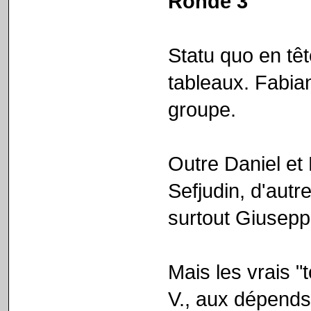
Ronde 3
Statu quo en tê
tableaux. Fabia
groupe.
Outre Daniel et
Sefjudin, d'autr
surtout Giuseppe,
Mais les vrais "
V., aux dépends