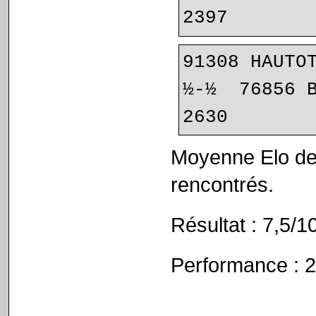
2397
91308 HAUTOT
½-½  76856 BAKLAN 
2630
Moyenne Elo des
rencontrés.
Résultat : 7,5/1
Performance : 