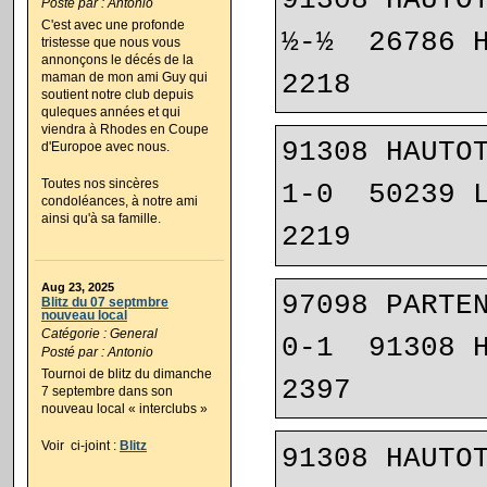
Posté par : Antonio
C'est avec une profonde
½-½  26786 HELSEN STE
tristesse que nous vous
annonçons le décés de la
2218
maman de mon ami Guy qui
soutient notre club depuis
quleques années et qui
viendra à Rhodes en Coupe
91308 HAUTOT
d'Europoe avec nous.
Toutes nos sincères
1-0  50239 LAARHOV
condoléances, à notre ami
ainsi qu'à sa famille.
2219
Aug 23, 2025
97098 PARTEN
Blitz du 07 septmbre
nouveau local
Catégorie : General
0-1  91308 HAUTOT 
Posté par : Antonio
Tournoi de blitz du dimanche
2397
7 septembre dans son
nouveau local « interclubs »
Voir ci-joint :
Blitz
91308 HAUTOT