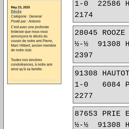
1-0  22586 HABERKO
May 23, 2025
Décès
2174
Catégorie : General
Posté par : Antonio
C'est avec une profonde
28045 ROOZE 
tristesse que nous vous
annonçons le décés du
cousin de notre ami Pierre,
½-½  91308 HAUTOT 
Marc Hilbert, ancien membre
de notre club.
2397
Toutes nos sincères
condoléances, à notre ami
ainsi qu'à sa famille.
91308 HAUTOT
1-0   6084 PRAET MAA
2277
87653 PRIE E
½-½  91308 HAUTOT 