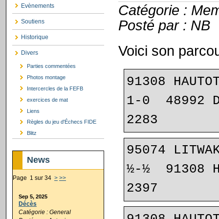
Catégorie : Me
Evènements
Posté par : NB
Soutiens
Historique
Voici son parcou
Divers
Parties commentées
91308 HAUTOT
Photos montage
Intercercles de la FEFB
1-0  48992 DRIESS
exercices de mat
Liens
2283
Règles du jeu d'Échecs FIDE
Blitz
95074 LITWAK
News
½-½  91308 HAUTOT 
Page 1 sur 34
>
>>
2397
Sep 5, 2025
Décès
Catégorie : General
91308 HAUTOT