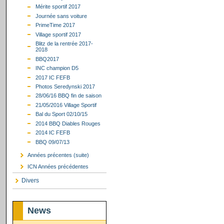
Mérite sportif 2017
Journée sans voiture
PrimeTime 2017
Village sportif 2017
Blitz de la rentrée 2017-
2018
BBQ2017
INC champion D5
2017 IC FEFB
Photos Seredynski 2017
28/06/16 BBQ fin de saison
21/05/2016 Village Sportif
Bal du Sport 02/10/15
2014 BBQ Diables Rouges
2014 IC FEFB
BBQ 09/07/13
Années précentes (suite)
ICN Années précédentes
Divers
News