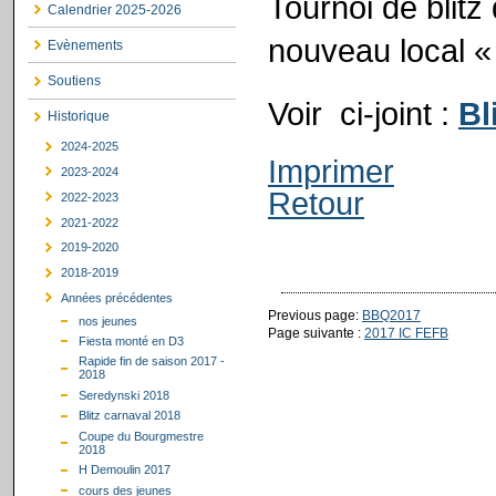
Tournoi de blit
Calendrier 2025-2026
nouveau local « 
Evènements
Soutiens
Voir ci-joint :
Bl
Historique
2024-2025
Imprimer
2023-2024
Retour
2022-2023
2021-2022
2019-2020
2018-2019
Années précédentes
Previous page:
BBQ2017
nos jeunes
Page suivante :
2017 IC FEFB
Fiesta monté en D3
Rapide fin de saison 2017 -
2018
Seredynski 2018
Blitz carnaval 2018
Coupe du Bourgmestre
2018
H Demoulin 2017
cours des jeunes