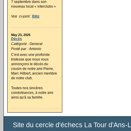
7 septembre dans son
nouveau local « interclubs »
Voir ci-joint :
Blitz
May 23, 2025
Décès
Catégorie : General
Posté par : Antonio
C'est avec une profonde
tristesse que nous vous
annonçons le décés du
cousin de notre ami Pierre,
Marc Hilbert, ancien membre
de notre club.
Toutes nos sincères
condoléances, à notre ami
ainsi qu'à sa famille.
Site du cercle d'échecs La Tour d'Ans-