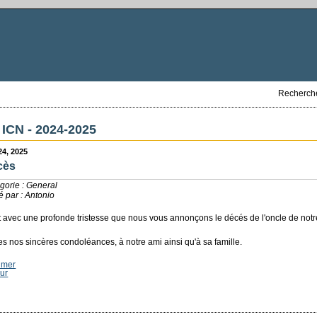
Recherch
ICN - 2024-2025
24, 2025
cès
gorie : General
é par : Antonio
t avec une profonde tristesse que nous vous annonçons le décés de l'oncle de notre
es nos sincères condoléances, à notre ami ainsi qu'à sa famille.
imer
ur