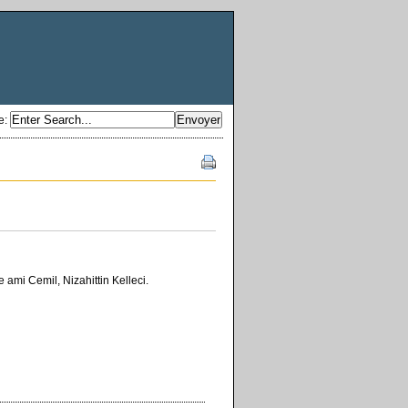
e
:
 ami Cemil, Nizahittin Kelleci.