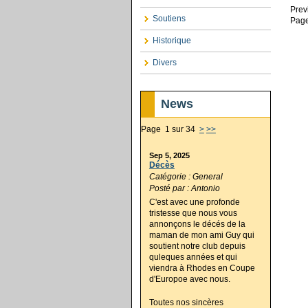
Prev
Soutiens
Page
Historique
Divers
News
Page 1 sur 34
>
>>
Sep 5, 2025
Décès
Catégorie : General
Posté par : Antonio
C'est avec une profonde
tristesse que nous vous
annonçons le décés de la
maman de mon ami Guy qui
soutient notre club depuis
quleques années et qui
viendra à Rhodes en Coupe
d'Europoe avec nous.
Toutes nos sincères